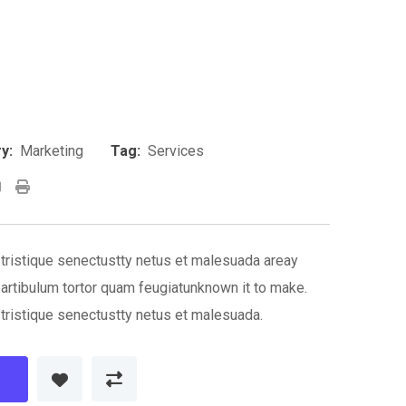
y:
Marketing
Tag:
Services
tsapp
Share
Print
via
Email
tristique senectustty netus et malesuada areay
artibulum tortor quam feugiatunknown it to make.
tristique senectustty netus et malesuada.