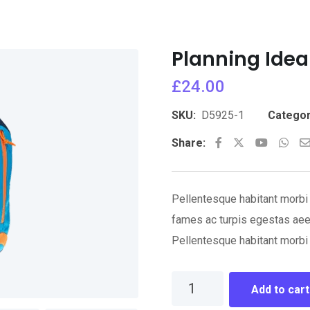
Planning Idea
£
24.00
SKU:
D5925-1
Categor
Youtube
Wha
Share:
Pellentesque habitant morbi 
fames ac turpis egestas aee
Pellentesque habitant morbi 
Planning
Add to cart
Idea