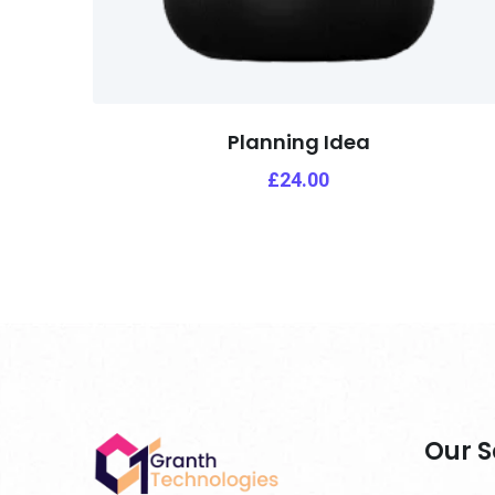
Planning Idea
£
24.00
Our S